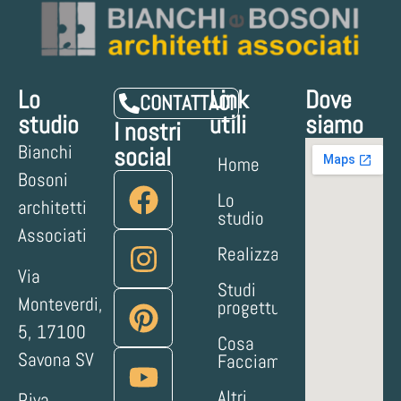
Lo
Link
Dove
CONTATTACI
studio
utili
siamo
I nostri
Bianchi
social
Home
Bosoni
Lo
architetti
studio
Associati
Realizzazioni
Via
Studi
Monteverdi,
progettuali
5, 17100
Cosa
Savona SV
Facciamo
Altri
P.iva