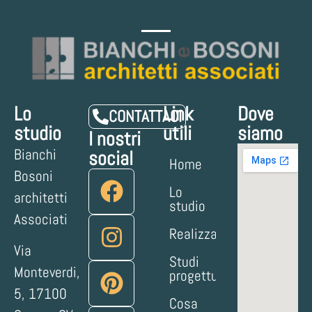
Lo
Link
Dove
CONTATTACI
studio
utili
siamo
I nostri
Bianchi
social
Home
Bosoni
Lo
architetti
studio
Associati
Realizzazioni
Via
Studi
Monteverdi,
progettuali
5, 17100
Cosa